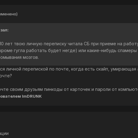
зменено)
зал:
-10 лет твою личную переписку читала СБ при приеме на работ
 кроме гугла работать будет негде) или какие-нибудь спамеры
ромывания мозгов.
я личной перепиской по почте, когда есть скайп, умирающая а
почте?
почте своим друзьям пинкоды от карточек и пароли от компью
зователем ImDRUNK
ации