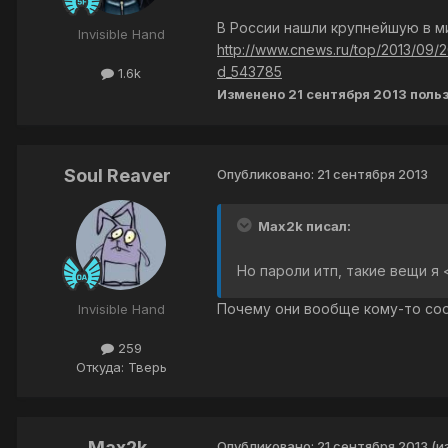
В России нашли крупнейшую в м
Invisible Hand
http://www.cnews.ru/top/2013/09/2
d_543785
1.6k
Изменено
21 сентября 2013
поль
Soul Reaver
Опубликовано:
21 сентября 2013
Max2k писал:
Но пароли итп, такие вещи я 
Почему они вообще кому-то с
Invisible Hand
259
Откуда: Тверь
Max2k
Опубликовано:
21 сентября 2013
(и