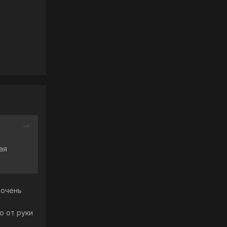
ая
 очень
о от руки