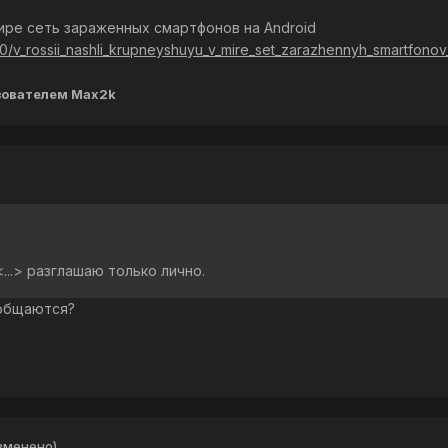
ире сеть зараженных смартфонов на Android
0/v_rossii_nashli_krupneyshuyu_v_mire_set_zarazhennyh_smartfonov
зователем Max2k
<...> разглашаю только лично.
ообщаются?
зменено)