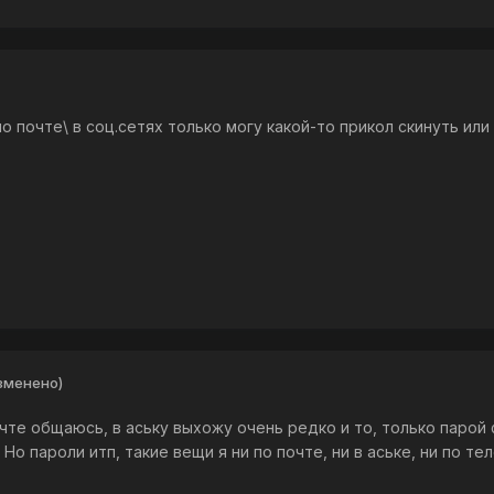
о почте\ в соц.сетях только могу какой-то прикол скинуть или
зменено)
чте общаюсь, в аську выхожу очень редко и то, только парой 
о пароли итп, такие вещи я ни по почте, ни в аське, ни по те