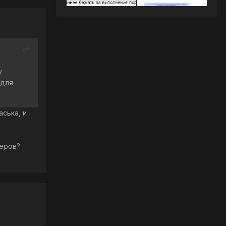
у
 для
ська, и
теров?