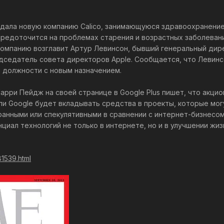
оздала новую компанию Calico, занимающуюся здравоохранение
редоточится на проблемах старения и возрастных заболевани
 компанию возглавит Артур Левинсон, бывший генеральный дир
едседатель совета директоров Apple. Сообщается, что Левин
 должности с новым назначением.
арри Пейдж на своей странице в Google Plus пишет, что акци
ли Google будет вкладывать средства в проекты, которые мог
ранными или спекулятивными в сравнении с интернет-бизнесом
нциал технологий не только в интернете, но и в улучшении жи
81539.html