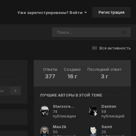
Регистрация
Уже зарегистрированы? Войти
Вся активность
Ответы
Создано
Последний ответ
377
16 г
3 г
ки
0
ЛУЧШИЕ АВТОРЫ В ЭТОЙ ТЕМЕ
Starscream
Denton
74
59
публикации
публикаций
Max2k
Saint
50
25