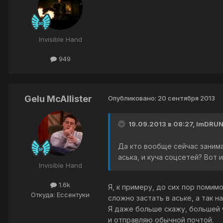
Invisible Hand
949
Gelu McAllister
Опубликовано:
20 сентября 2013
19.09.2013 в 08:27, ImDRUN
Да кто вообще сейчас занима
аська, и куча соцсетей? Вот 
Invisible Hand
1.6k
Я, к примеру, до сих пор помим
Откуда: Ессентуки
сложно застать в аське, а так 
Я даже больше скажу, большей 
и отправляю обычной почтой.