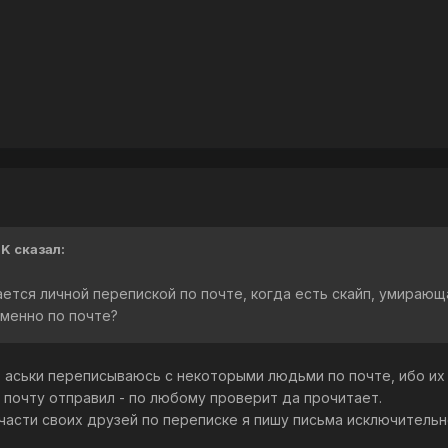
K сказал:
ется личной перепиской по почте, когда есть скайп, умирающ
именно по почте?
о аськи переписываюсь с некоторыми людьми по почте, ибо их
на почту отправил - по любому проверит да прочитает.
части своих друзей по переписке я пишу письма исключительн