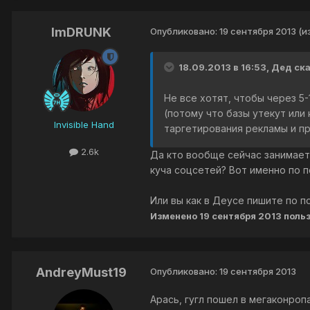
ImDRUNK
Опубликовано:
19 сентября 2013
(и
18.09.2013 в 16:53, Дед ска
Не все хотят, чтобы через 5
(потому что базы утекут или
Invisible Hand
таргетирования рекламы и п
2.6k
Да кто вообще сейчас занимаетс
куча соцсетей? Вот именно по 
Или вы как в Деусе пишите по 
Изменено
19 сентября 2013
поль
AndreyMust19
Опубликовано:
19 сентября 2013
Арась, гугл пошел в мегаконроп