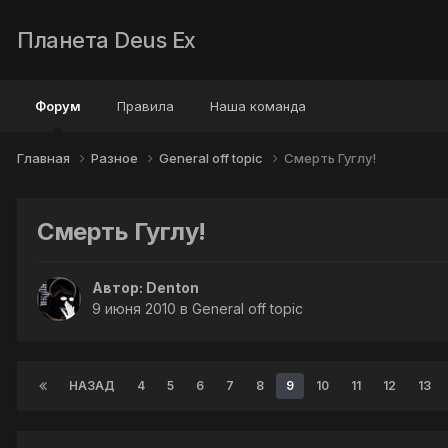
Планета Deus Ex
Форум
Правила
Наша команда
Главная
Разное
General off topic
Смерть Гуглу!
Смерть Гуглу!
Автор:
Denton
9 июня 2010
в
General off topic
НАЗАД
4
5
6
7
8
9
10
11
12
13