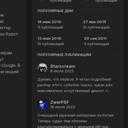
публикаций
публикаций
ПОПУЛЯРНЫЕ ДНИ
м.
й.
16 июн 2010
27 янв 2019
11 публикаций
10 публикаций
ектор
сон будет
13 июн 2010
29 сен 2011
10 публикаций
9 публикаций
онерам
ПОПУЛЯРНЫЕ ПУБЛИКАЦИИ
ут
 Google. В
Starscream
8 июля 2022
зни людей
Думаю, что первое. Я читал подробный
разбор этого события. Короч, чувак вёл
максимально искуственный диалог с...
ZwerPSF
18 июля 2022
Очередной мрачный киберпанк из Китая:
Теперь судьи там обязаны
консультироваться с мнением ИИ при...