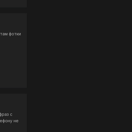
 там фотки
фраз с
лефону не