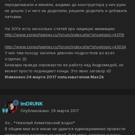
переделывали и меняли, видимо до конструктора у них руки
не дошли :) и чего не доделали, решили доделать и добавить
патчами.
На ЗОГе есть несколько статей про лицевую анимацию
http://www.zoneofgames.ru/forum/index.php?showtopic=43119
http://www.zoneofgames.ru/forum/index.php?showtopic=43034
У них там походу засилье девочек-подростков во всех
отделах :)))
Биовары правда опровергли её работу над Андромедой, но
может просто подчищают концы. Это явно заговор xD
Изменено
24 марта 2017
пользователем Max2k
ImDRUNK
Опубликовано:
29 марта 2017
Ах... *тяжелый Ахматовский вздох*
В общем мне все никак не удается единовременно провести
сразу много времени за игрой. И та игра, которую я вижу