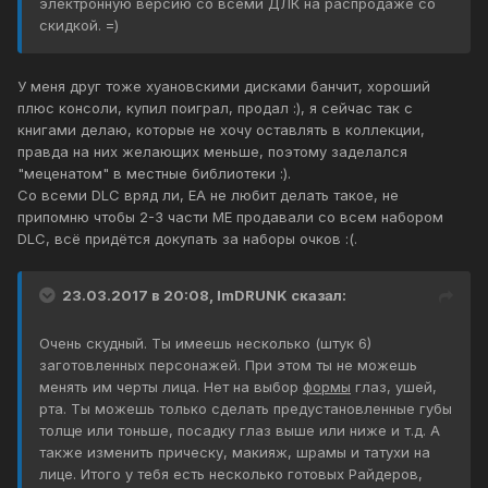
электронную версию со всеми ДЛК на распродаже со
скидкой. =)
У меня друг тоже хуановскими дисками банчит, хороший
плюс консоли, купил поиграл, продал :), я сейчас так с
книгами делаю, которые не хочу оставлять в коллекции,
правда на них желающих меньше, поэтому заделался
"меценатом" в местные библиотеки :).
Со всеми DLC вряд ли, EA не любит делать такое, не
припомню чтобы 2-3 части ME продавали со всем набором
DLC, всё придётся докупать за наборы очков :(.
23.03.2017 в 20:08, ImDRUNK сказал:
Очень скудный. Ты имеешь несколько (штук 6)
заготовленных персонажей. При этом ты не можешь
менять им черты лица. Нет на выбор
формы
глаз, ушей,
рта. Ты можешь только сделать предустановленные губы
толще или тоньше, посадку глаз выше или ниже и т.д. А
также изменить прическу, макияж, шрамы и татухи на
лице. Итого у тебя есть несколько готовых Райдеров,