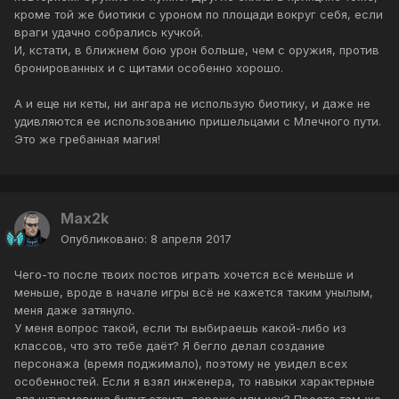
кроме той же биотики с уроном по площади вокруг себя, если
враги удачно собрались кучкой.
И, кстати, в ближнем бою урон больше, чем с оружия, против
бронированных и с щитами особенно хорошо.
А и еще ни кеты, ни ангара не использую биотику, и даже не
удивляются ее использованию пришельцами с Млечного пути.
Это же гребанная магия!
Max2k
Опубликовано:
8 апреля 2017
Чего-то после твоих постов играть хочется всё меньше и
меньше, вроде в начале игры всё не кажется таким унылым,
меня даже затянуло.
У меня вопрос такой, если ты выбираешь какой-либо из
классов, что это тебе даёт? Я бегло делал создание
персонажа (время поджимало), поэтому не увидел всех
особенностей. Если я взял инженера, то навыки характерные