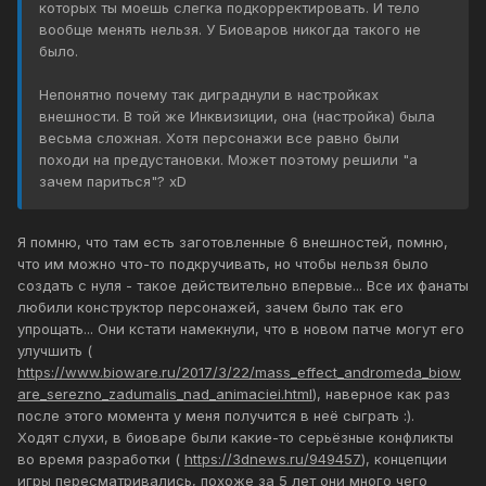
которых ты моешь слегка подкорректировать. И тело
вообще менять нельзя. У Биоваров никогда такого не
было.
Непонятно почему так диграднули в настройках
внешности. В той же Инквизиции, она (настройка) была
весьма сложная. Хотя персонажи все равно были
походи на предустановки. Может поэтому решили "а
зачем париться"? хD
Я помню, что там есть заготовленные 6 внешностей, помню,
что им можно что-то подкручивать, но чтобы нельзя было
создать с нуля - такое действительно впервые... Все их фанаты
любили конструктор персонажей, зачем было так его
упрощать... Они кстати намекнули, что в новом патче могут его
улучшить (
https://www.bioware.ru/2017/3/22/mass_effect_andromeda_biow
are_serezno_zadumalis_nad_animaciei.html
), наверное как раз
после этого момента у меня получится в неё сыграть :).
Ходят слухи, в биоваре были какие-то серьёзные конфликты
во время разработки (
https://3dnews.ru/949457
), концепции
игры пересматривались, похоже за 5 лет они много чего