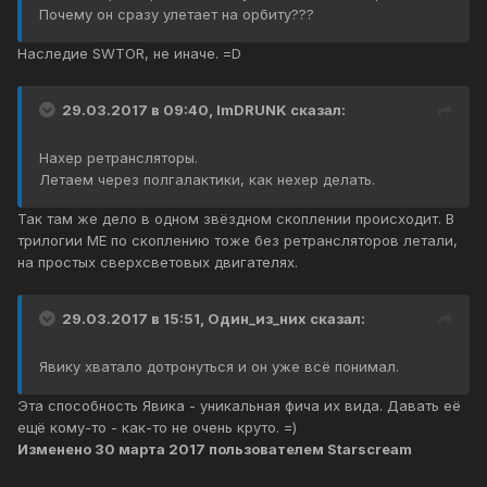
Почему он сразу улетает на орбиту???
Наследие SWTOR, не иначе. =D
29.03.2017 в 09:40, ImDRUNK сказал:
Нахер ретрансляторы.
Летаем через полгалактики, как нехер делать.
Так там же дело в одном звёздном скоплении происходит. В
трилогии МЕ по скоплению тоже без ретрансляторов летали,
на простых сверхсветовых двигателях.
29.03.2017 в 15:51, Один_из_них сказал:
Явику хватало дотронуться и он уже всё понимал.
Эта способность Явика - уникальная фича их вида. Давать её
ещё кому-то - как-то не очень круто. =)
Изменено
30 марта 2017
пользователем Starscream