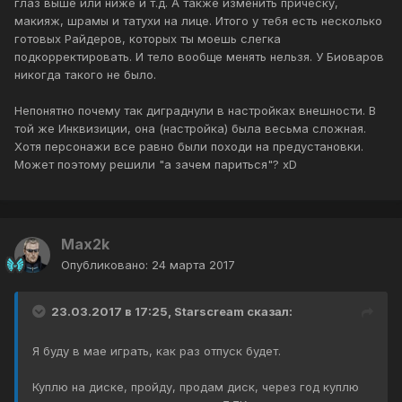
глаз выше или ниже и т.д. А также изменить прическу,
макияж, шрамы и татухи на лице. Итого у тебя есть несколько
готовых Райдеров, которых ты моешь слегка
подкорректировать. И тело вообще менять нельзя. У Биоваров
никогда такого не было.
Непонятно почему так диграднули в настройках внешности. В
той же Инквизиции, она (настройка) была весьма сложная.
Хотя персонажи все равно были походи на предустановки.
Может поэтому решили "а зачем париться"? хD
Max2k
Опубликовано:
24 марта 2017
23.03.2017 в 17:25, Starscream сказал:
Я буду в мае играть, как раз отпуск будет.
Куплю на диске, пройду, продам диск, через год куплю