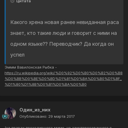
Цитата
Какого хрена новая ранее невиданная раса
знает, кто такие люди и говорит с ними на
одном языке?? Переводчик? Да когда он
успел
Эммм Вавилонская Рыбка -
https://ru.wikipedia.org/wiki/%D0%92%D0%B0%D0%B2%D0%B8
%D0%BB%D0%BE%D0%BD%D1%81%D0%BA%D0%B0%D1%8F_
%D1%80%D1%8B%D0%B1%D0%BA%D0%B0
Один_из_них
Опубликовано:
29 марта 2017
(на правах проходившего мимо, но заинтересованного в