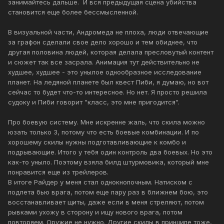
занимайтесь дальше. И вся предыдущая сцена убийства
становится еще более бессмысленной.
В визуальной части, Андромеда не плоха, люди отвечающие
за графон сделали свое дело хорошо и тем обиднее, что
другая половина людей, которая делала пресловутый контент
и сюжет так все засрала. Анимация тут действительно не
худшее, худшее - это унылое однообразное исследование
планет. На ледяной планете был квест Пиби, я думаю, но вот
сейчас то будет что-то интересное. Но нет. Я просто решила
судоку и Пиби говорит "класс, это мне пригодится".
Про боевую систему. Мне искренне жаль, что скила можно
юзать только 3, потому что есть боевые комбинации. И по
хорошему скилы нужны подготавливающие к комбо и
подрывающие. Итого у тебя один контроль два боевых. Но это
как-то уныло. Поэтому взяла билд штурмовика, который мне
понравится еще из трейлеров.
В итоге Райдер у меня стал однокнопочным. Натиском с
подлета бью врага, потом еще пару раз в ближнем бою, это
восстанавливает щиты, даже если в меня стреляют, потом
рывками ухожу в сторону и ищу нового врага, потом
повторяем. Оружие не нужно. Другие скилы в принципе тоже,