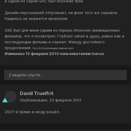
В одной из серий SAC был похожий трек.
Дизайн персонажей отпугивает, на фоне того же сериала.
Надеюсь не окажется провалом.
GitS был для меня одним из первых японских анимационных
фильмов, что я посмотрел. Глубоко запал в душу, равно как и
последующие фильмы и сериал. Жажду достойного
продолжения.
Ну и dvd в коллекцию, конечно же(=
Изменено
13 февраля 2013
пользователем Icarus
2 недели спустя...
Daniil TrueIfrit
Опубликовано:
23 февраля 2013
2027-й прямо в моду вошёл.