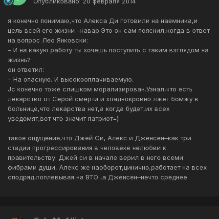
Опубликовано:
20 февраля 2014
я конечно понимаю,что Алекса Ди готовили на наемника,и
цель всей его жизни –навар.Это он сам пояснил,когда в ответ
на вопрос Лео Янковски:
– И на какую работу ты хочешь поступить с таким взглядом на
жизнь?
он ответил:
– На опасную. И высокооплачиваемую.
Jc конечно тоже слишком морализирован.Узнал,что есть
лекарство от Серой смерти и хладнокровно лжет бомжу в
больнице,что лекарства нет,а когда будет,их всех
уведомят,вот что значит патриот=)
такое ощущение,что Джей Си, Алекс и Дженсен–как три
стадии прогрессирования в человеке нелюбви к
правительству. Джей си в начале верил в него всеми
фибрами души, Алекс же наоборот,цинично,работает на всех
сподряд,поплевывая на ВТО ,а Дженсен–нечто среднее