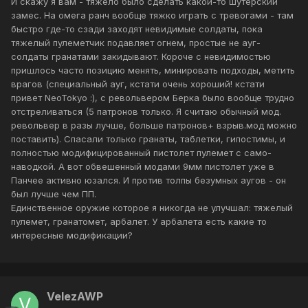
И скажу я вам - тяжело было сделать какой-то шутерский
замес. На омега ранч вообще тяжко играть с тревогами - там
быстро где-то сзади заходят невидимые солдаты, пока
тяжелый пулеметчик подавляет огнем, простые не ауг-
солдаты гранатами закидывают. Короче с невидимостью
пришлось часто позицию менять, минировать подходы, метить
врагов (специальный ауг, кстати очень хороший! кстати
привет NeoTokyo :), с револьвером Берка было вообще трудно
отстреливаться (5 патронов только. Я считаю обычный мод.
револьвер в разы лучше, больше патронов+ взрыв.мод можно
поставить). Спасали только гранаты, таблетки, гипостимы, и
полностью модифицированный пистолет пулемет с само-
наводкой. А вот обвешенный модами 9мм пистолет уже в
Панчее активно юзался. И против толпы безумных аугов - он
был лучше чем ПП.
Единственное оружие которое я никогда не улучшал: тяжелый
пулемет, гранатомет, арбалет. У арбалета есть какие то
интересные модификации?
VelezAWP