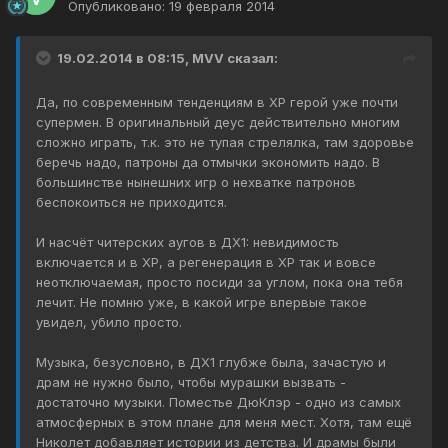
Опубликовано:
19 февраля 2014
19.02.2014 в 08:15, MVV сказал:
Да, по современным тенденциям в ХР герой уже почти
супермен. В оригинальный деус действительно многим
сложно играть, т.к. это не тупая стрелялка, там здоровье
беречь надо, патроны да отмычки экономить надо. В
большинстве нынешних игр о нехватке патронов
беспокоиться не приходится.
И насчёт читерских аугов в ДХ1: невидимость
включается и в ХР, а регенерация в ХР так и вовсе
неотключаемая, просто посиди за углом, пока она тебя
лечит. Не помню уже, в какой игре впервые такое
увидел, убило просто.
Музыка, безусловно, в ДХ1 глубже была, зачастую и
драм не нужно было, чтобы мурашки вызвать -
достаточно музыки. Поместье ДюКлэр - одно из самых
атмосферных в этом плане для меня мест. Хотя, там ещё
Николет добавляет истории из детства. И драмы были