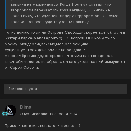
вакцина не упоминалась. Когда Пол ему сказал, что
террористы перехватили груз вакцины, JC никак не
подал виду, что удивлен. Лидеру террористов JC прямо
задавал вопрос, куда те увезли вакцину...
Точно помню,то ли на Острове Свободы(скорее всего),то ли в
Бэттери парке(маловероятно), JC вопрошал к кому то(по
моему, Мандерли),почему,мол,раз вакцина
существует,гражданским ее не раздают?
А про амброзию да,говорилось что умышленно сделали
так,чтобы человек не обрел с одного укола полный иммунитет
от Серой Смерти.
1 месяц спустя...
Dima
Опубликовано:
19 апреля 2014
Прикольная тема, понастольгировал =)