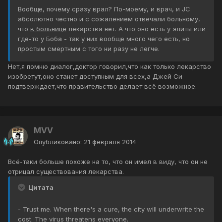
Вообще, почему сразу врал? По-моему, и врач, и JC
абсолютно честно и с сожалением отвечали больному,
что
в больнице
лекарства нет. А что оно есть у элиты или
где-то у Боба - так у них вообще много чего есть, но
простым смертным с того ни разу не легче.
Нет,я помню диалог,доктор говорил,что как только лекарство
изобретут,оно станет доступным для всех,а Джей Си
подтверждает,что правительство делает всё возможное.
MVV
Опубликовано:
21 февраля 2014
Всё-таки больше похоже на то, что он имел в виду, что он не
отрицал существования лекарства.
Цитата
- Trust me. When there's a cure, the city will underwrite the
cost. The virus threatens everyone.