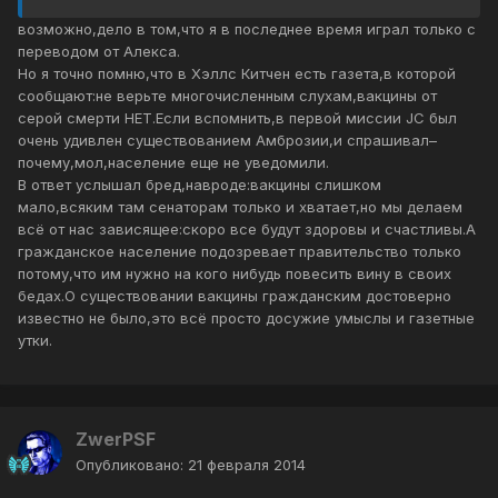
возможно,дело в том,что я в последнее время играл только с
переводом от Алекса.
Но я точно помню,что в Хэллс Китчен есть газета,в которой
сообщают:не верьте многочисленным слухам,вакцины от
серой смерти НЕТ.Если вспомнить,в первой миссии JC был
очень удивлен существованием Амброзии,и спрашивал–
почему,мол,население еще не уведомили.
В ответ услышал бред,навроде:вакцины слишком
мало,всяким там сенаторам только и хватает,но мы делаем
всё от нас зависящее:скоро все будут здоровы и счастливы.А
гражданское население подозревает правительство только
потому,что им нужно на кого нибудь повесить вину в своих
бедах.О существовании вакцины гражданским достоверно
известно не было,это всё просто досужие умыслы и газетные
утки.
ZwerPSF
Опубликовано:
21 февраля 2014