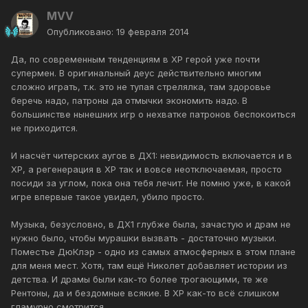
MVV
Опубликовано:
19 февраля 2014
Да, по современным тенденциям в ХР герой уже почти
супермен. В оригинальный деус действительно многим
сложно играть, т.к. это не тупая стрелялка, там здоровье
беречь надо, патроны да отмычки экономить надо. В
большинстве нынешних игр о нехватке патронов беспокоиться
не приходится.
И насчёт читерских аугов в ДХ1: невидимость включается и в
ХР, а регенерация в ХР так и вовсе неотключаемая, просто
посиди за углом, пока она тебя лечит. Не помню уже, в какой
игре впервые такое увидел, убило просто.
Музыка, безусловно, в ДХ1 глубже была, зачастую и драм не
нужно было, чтобы мурашки вызвать - достаточно музыки.
Поместье ДюКлэр - одно из самых атмосферных в этом плане
для меня мест. Хотя, там ещё Николет добавляет истории из
детства. И драмы были как-то более трогающими, те же
Рентоны, да и бездомные всякие. В ХР как-то всё слишком
гламурно смотрится.