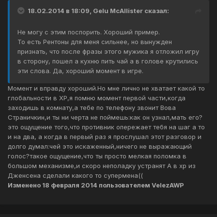
18.02.2014 в 18:09, Gelu McAllister сказал:
Не могу с этим поспорить. Хороший пример.
То есть Рентоны для меня сильнее, но вынужден
признать, что после фразы этого мужика я отложил игру
в сторону, пошел а кухню пить чай а в голове крутились
эти слова. Да, хороший момент в игре.
Момент и вправду хороший.Но мне лично не хватает какой то
глобальности в ХР,я помню момент первой части,когда
заходишь в комнату,а тебе по телефону звонит Вова
Страничкин,и ты ни черта не поймешь:как он узнал,мать его?
это ощущение того,что противник опережает тебя на шаг а то
и на два, а когда в первый раз я прослушал этот разговор и
долго думал:чей это искаженный,ничего не выражающий
голос?такое ощущение,что ты просто мелкая поломка в
большом механизме,и скоро неполадку устранят А в хр из
Дженсена сделали какого то супермена((
Изменено
18 февраля 2014
пользователем VelezAWP