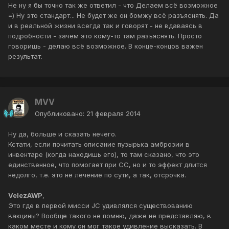
Не ну я бы точно так же ответил - что Делаем всё возможное
=) Ну это стандарт... Не будет же он бомжу всё разъяснять. Да
и в реальной жизни всегда так и говорят - не вдаваясь в
подробности - зачем это кому-то там разъяснять. Просто
говоришь - делаю всё возможное. В конце-концов важен
результат.
MVV
Опубликовано:
21 февраля 2014
Ну да, больше и сказать нечего.
Кстати, если почитать описание пузырька амброзии в
инвентаре (когда находишь его), то там сказано, что это
единственное, что помогает при СС, но и то эффект длится
недолго, т.е. это не лечение по сути, а так, отсрочка.
VelezAWP
,
Это где в первой мисси JC удивлялся существованию
вакцины? Вообще такого не помню, даже не представляю, в
каком месте и кому он мог такое удивление высказать. В