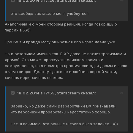
18.02.2014 в 17:26, Starscream сказал:
это вообще заставило меня улыбнуться
Аналогична и с моей стороны реакция, когда говоришь о
персах в ХР))
Про IW я и правда могу ошибаться ибо играл давно уже.
Но в остальном именно так. В ХР даже не пахнет трагизмом и
драмой. Это может прозвучать слишком громко и
самоуверенно, но я в смотрю практически одни драмы и знаю
о чем говорю. Дело тут даже не в любви к первой части,
хочешь верь, хочешь не верь.
18.02.2014 в 17:53, Starscream сказал:
Забавно, но даже сами разработчики DX признавали,
что персонажи проработаны недостаточно хорошо.
Нет, я понимаю, что раньше и трава была зеленее... =))