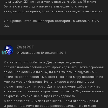
катакомбах ДХ1 не так и много врагов, чтобы аж 15 минут
бегать с мечом... да и никто не запрещает отключать
невидимость на время, пока тебя никто не видит и не слышит.
Да, Брэндон столько шедевров сотворил... в Unreal, в UT, в
DX...
ZwerPSF
Опубликовано:
19 февраля 2014
Да - вот то, что события в Деусе первом давали
прочувствовать глобальность происходящего... тоже огромный
плюс. К сожалению ни в IW, ни ХР я такого не ощутил... они
какие-то более локальные, хотя ж тоже по миру летаешь и во
многих местах бываешь. Но тут скорее в оригинале сам
сюжет привносит интерес. Да и про размеры хабов - они во
всех частях сравнимы в принципе... только в IW довольно-таки
закрытые, что сильнее выдаёт коридорность.
А про сложность... ну чёрт его знает. Я самый первый раз и
играл на Реализме не особо разобравшись, что это макс