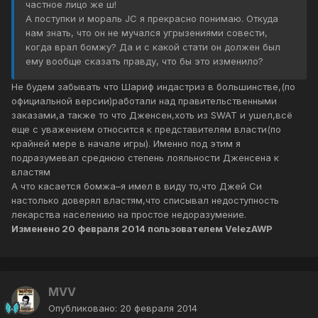
частное лицо же ш!
А поступки и мораль JC я прекрасно понимаю. Откуда
нам знать, что он не мучался угрызениями совести,
когда врал бомжу? Да и с какой стати он должен был
ему вообще сказать правду, что бы это изменило?
Не будем забывать что Шариф индастриз в большинстве,(по
официальной версии)работали над правительственными
заказами,а также то что Дженсен,хоть из SWAT и ушел,всё
еще с уважением относится к представителям власти(по
крайней мере в начале игры). Именно под этим я
подразумевал среднюю степень лояльности Дженсена к
властям
А что касается бомжа–я имел в виду то,что Джей Си
настолько доверял властям,что списывал недоступность
лекарства населению на простое недоразумение.
Изменено
20 февраля 2014
пользователем VelezAWP
MVV
Опубликовано:
20 февраля 2014