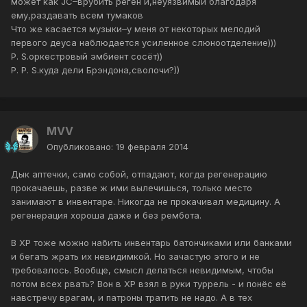
может как JC–врубить реген и,неуязвимый благодаря
ему,раздавать всем тумаков
Что же касается музыки–у меня от некоторых мелодий
первого деуса наблюдается усиленное слюноотделение)))
P. S.оркестровый эмбиент сосёт))
P. P. S.куда дели Брэндона,сволочи?))
MVV
Опубликовано:
19 февраля 2014
Дык аптечки, само собой, отпадают, когда регенерацию
прокачаешь, разве ж ими вылечишься, только место
занимают в инвентаре. Никогда не прокачивал медицину. А
регенерация хороша даже и без рембота.
В ХР тоже можно набить инвентарь батончиками или банками
и бегать жрать их невидимкой. Но зачастую этого и не
требовалось. Вообще, смысл делаться невидимым, чтобы
потом всех рвать? Вон в ХР взял в руки туррель - и понёс её
навстречу врагам, и патроны тратить не надо. А в тех