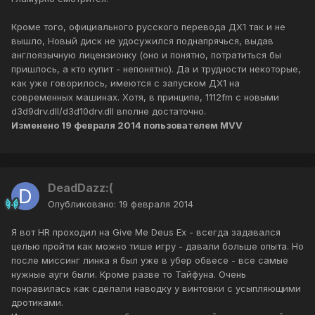
Кроме того, официального русского перевода ДХ1 так и не
вышло, Новый диск не удосужился поднапрячься, выдав
англоязычную лицензионку (оно и понятно, потратиться бы
пришлось, а кто купит - непонятно). Да и трудности некоторые,
как уже говорилось, имеются с запуском ДХ1 на
современных машинах. Хотя, в принципе, 1112fm с новыми
d3d9drv.dll/d3d10drv.dll вполне достаточно.
Изменено
19 февраля 2014
пользователем MVV
DeadDazz:(
Опубликовано:
19 февраля 2014
Я вот HR проходил на Give Me Deus Ex - всегда задавался
целью пройти как можно тише игру - давали больше опыта. Но
после миссинг линка я был уже в убер обвесе - все самые
нужные ауги были. Кроме разве то Тайфуна. Очень
понравилась как сделали наводку у винтовки с усыпляющими
дротиками.