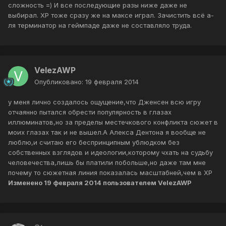
сложность =) И все последующие разы ниже даже не
выбирал. ХР тоже сразу же на максе играл. Зачистить всё а-
ля терминатор на геймпаде даже не составляло труда.
VelezAWP
Опубликовано:
19 февраля 2014
у меня лично создалось ощущение,что Дженсен всю игру
отчаянно пытался обрести популярность в глазах
иллюминатов,но за пределы местечкового конфликта сюжет в
моих глазах так и не вышел.А Алекса Дентона я вообще не
люблю,и считаю его беспринципным ублюдком без
собственных взглядов и идеологии,которому чхать на судьбу
человечества,лишь бы платили побольше,но даже там мне
почему то сюжетная линия показалась масштабней,чем в ХР
Изменено
19 февраля 2014
пользователем VelezAWP