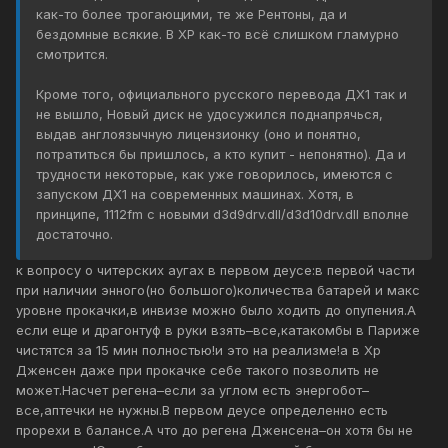
как-то более трогающими, те же Рентоны, да и
бездомные всякие. В ХР как-то всё слишком гламурно
смотрится.
Кроме того, официального русского перевода ДХ1 так и
не вышло, Новый диск не удосужился поднапрячься,
выдав англоязычную лицензионку (оно и понятно,
потратиться бы пришлось, а кто купит - непонятно). Да и
трудности некоторые, как уже говорилось, имеются с
запуском ДХ1 на современных машинах. Хотя, в
принципе, 1112fm с новыми d3d9drv.dll/d3d10drv.dll вполне
достаточно.
к вопросу о читерских аугах в первом деусе:в первой части
при наличии энного(но большого)количества батарей и макс
уровне прокачки,в инвизе можно было ходить до опупения.А
если еще и драгонтуф в руки взять–все,катакомбы в Париже
чистятся за 15 мин полностью!и это на реализме!а в Хр
Дженсен даже при прокачке себе такого позволить не
может.Насчет регена–если за углом есть энергобот–
все,аптечки не нужны.В первом деусе определенно есть
прорехи в балансе.А что до регена Дженсена–он хотя бы не