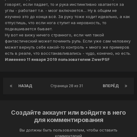
говорят, если падает, то и рука инстинктивно хватается за
углы - работает т.е. - мозг включается.... Ну в общем не
изучено это до конца всё. За руку тоже ходит идеально, а как
отпустишь, что если нога ступит на неровность, то
подкашивается бывает.
Ну вот не вижу ничего странного, если чип такой
фантастический может починить руль. Если уже сам человеку
может вернуть себе какой-то контроль + много же примеров
есть в реале, что восстанавливались - чудо, конечно, но есть.
Изменено
11 января 2019
пользователем ZwerPSF
НАЗАД
Страница 28 из 31
ВПЕРЁД
Создайте аккаунт или войдите в него
для комментирования
Вы должны быть пользователем, чтобы оставить
комментарий