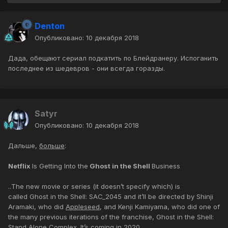
Denton
Опубликовано:
10 декабря 2018
Дада, обещают сериал подкатить по Блейдранеру. Испоганить
последнее из шедевров - они всегда горазды.
Satyr
Опубликовано:
10 декабря 2018
Дальше,
больше
:
Netflix
Is Getting Into the
Ghost in the Shell
Business
..The new movie or series (it doesn’t specify which) is
called Ghost in the Shell: SAC_2045 and it’ll be directed by Shinji
Aramaki, who did
Appleseed
, and Kenji Kamiyama, who did one of
the many previous iterations of the franchise, Ghost in the Shell:
Stand Alone Complex. It’s coming in 2020.