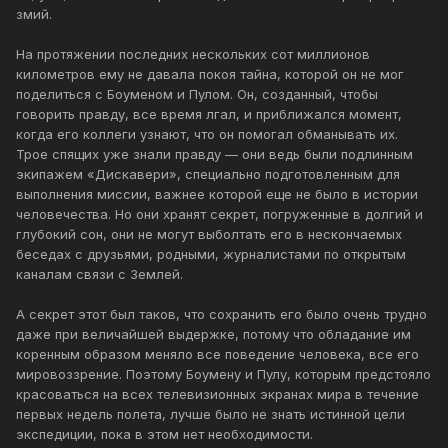
змий.
На протяжении последних нескольких сот миллионов
километров ему не давала покоя тайна, которой он не мог
поделиться с Боуменом и Пулом. Он, созданный, чтобы
говорить правду, все время лгал, и приближался момент,
когда его коллеги узнают, что он помогал обманывать их.
Трое спящих уже знали правду — они ведь были подлинным
экипажем «Дискавери», специально подготовленным для
выполнения миссии, важнее которой еще не было в истории
человечества. Но они хранят секрет, погруженные в долгий и
глубокий сон, они не могут выболтать его в нескончаемых
беседах с друзьями, родными, журналистами по открытым
каналам связи с Землей.
А секрет этот был таков, что сохранить его было очень трудно
даже при величайшей выдержке, потому что обладание им
коренным образом меняло все поведение человека, все его
мировоззрение. Поэтому Боумену и Пулу, которым предстояло
красоваться на всех телевизионных экранах мира в течение
первых недель полета, лучше было не знать истинной цели
экспедиции, пока в этом нет необходимости.