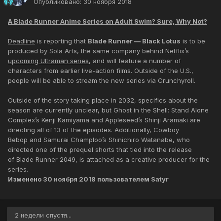
Опубликовано:
30 ноября 2018
A Blade Runner Anime Series on Adult Swim? Sure, Why Not?
Deadline
is reporting that
Blade Runner — Black Lotus
is to be
produced by Sola Arts, the same company behind
Netflix’s
upcoming Ultraman series
, and will feature a number of
characters from earlier live-action films. Outside of the U.S.,
people will be able to stream the new series via Crunchyroll.
Outside of the story taking place in 2032, specifics about the
season are currently unclear, but Ghost in the Shell: Stand Alone
Complex’s Kenji Kamiyama and Appleseed’s Shinji Aramaki are
directing all of 13 of the episodes. Additionally, Cowboy
Bebop and Samurai Champloo’s Shinichiro Watanabe, who
directed one of the prequel shorts that tied into the release
of Blade Runner 2049, is attached as a creative producer for the
series.
Изменено
30 ноября 2018
пользователем Satyr
2 недели спустя...