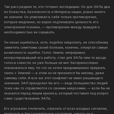
Так рассуждали те, кто готовил экспедицию. Но для ЭАЛа два
их божества, Безопасность и Интересы нации, ровно ничего
не значили. Он улавливал в себе только противоречие,
которое медленно, но верно подтачивало цельность его
электронной психики, — противоречие между правдой и
необходимостью ее скрывать.
Он начал ошибаться, хотя, подобно невропату, не способному
заметить симптомы своей болезни, конечно, отвергал самую
возможность ошибок. Голос Земли, непрерывно
контролировавший его работу, стал для ЭАЛа чем-то вроде
голоса совести; он уже больше не мог беспрекословно
повиноваться ему. Но что он хотел преднамеренно прервать
связь с Землей — в этом он не признался бы никому, даже
самому себе. И все же этот конфликт не имел решающего
значения. ЭАЛ преодолел бы его — ведь большинство людей
тоже как-то справляются со своими неврозами, — если бы не
оказался перед лицом кризиса, который поставил под вопрос
само существование ЭАЛа.
Его угрожали отключить, отрезать от всех входных сигналов,
ввергнуть в бессознательное состояние, какого он и