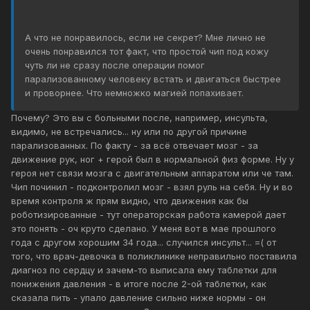
А что не понравилось, если не секрет? Мне лично не
очень понравился тот факт, что простой чип под кожу
чуть ли не сразу после операции помог
парализованному человеку встать и двигаться быстрее
и проворнее. Что немножко магией попахивает.
Почему? Это вы с больными после, например, инсульта,
видимо, не встречались... ну или по другой причине
парализованных. По факту - за всё отвечает мозг - за
движение рук, ног + герой был в нормальной физ форме. Ну у
героя нет связи мозга с двигательным аппаратом или че там.
Чип починил - подконтролил мозг - взял руль на себя. Ну и во
время контроля ж прям видно, что движения как бы
роботизированные - тут операторская работа камерой дает
это понять - оч круто сделано. У меня вот в мае прошлого
года с другом хорошим 34 года... случился инсульт... =( от
того, что врач-девочка в поликлинике неправильно поставила
диагноз по сердцу и зачем-то выписала ему таблетки для
понижения давления - в итоге после 2-ой таблетки, как
сказала пить - упало давление сильно ниже нормы - он