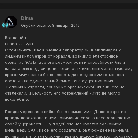
Dima
Опубликовано:
8 января 2019
Вот нашёл.
Глава 27. Бунт.
С той минуты, как в Земной лаборатории, в миллиарде с
лишним километров от корабля, возникло электронное
сознание ЭАЛа, все его возможности и способности были
направлены к одной цели. Готовность выполнить заданную ему
программу нельзя было назвать даже одержимостью; она
составляла единственный смысл его существования.
Желания и страсти, присущие органической жизни, его не
отвлекали, и цельность его устремлений ничто не могло
поколебать.
Преднамеренная ошибка была немыслима. Даже сокрытие
правды порождало в нем понимание своего несовершенства,
своей ущербности — у людей это называется сознанием
вины. Ведь ЭАЛ, как и его создатели, был рожден невинным,
но, увы, и в его электронный эдем слишком быстро прокрался