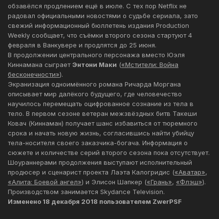
обзавёлся продлением ещё в июле. С тех пор Netflix не
радовал официальными новостями о судьбе сериала, зато
свежий информационный бюллетень издания Production
Weekly сообщает, что съёмки второго сезона стартуют 4
февраля в Ванкувере и продлятся до 25 июня.
В продолжении центрального персонажа вместо Юэля
Киннамана сыграет
Энтони Маки
(
«Мстители: Война
бесконечности»
).
Экранизация одноимённого романа Ричарда Моргана
описывает мир далёкого будущего, где человечество
научилось перемещать оцифрованное сознание из тела в
тело. В первом сезоне ветеран межзвёздных битв Такеши
Ковач (Киннаман) получает шанс избавиться от тюремного
срока и начать новую жизнь, согласившись найти убийцу
тела-носителя своего заказчика-богача. Информация о
сюжете и количестве серий второго сезона пока отсутствует.
Шоураннерами продолжения выступают исполнительный
продюсер и сценарист проекта Лаэта Калогридис (
«Аватар»
,
«Алита: Боевой ангел»
) и Элисон Шапкер (
«Грань»
,
«Флэш»
).
Производством занимается Skydance Television.
Изменено
18 декабря 2018
пользователем ZwerPSF