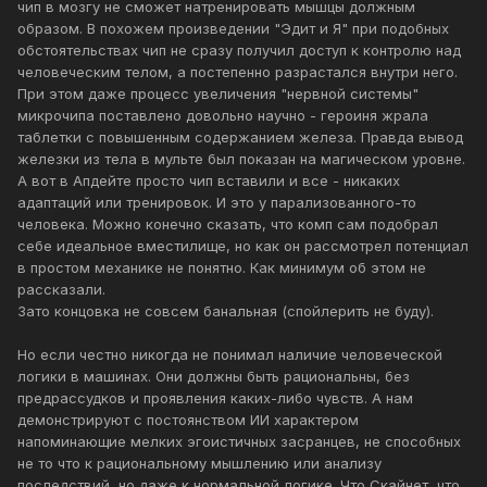
чип в мозгу не сможет натренировать мышцы должным
образом. В похожем произведении "Эдит и Я" при подобных
обстоятельствах чип не сразу получил доступ к контролю над
человеческим телом, а постепенно разрастался внутри него.
При этом даже процесс увеличения "нервной системы"
микрочипа поставлено довольно научно - героиня жрала
таблетки с повышенным содержанием железа. Правда вывод
железки из тела в мульте был показан на магическом уровне.
А вот в Апдейте просто чип вставили и все - никаких
адаптаций или тренировок. И это у парализованного-то
человека. Можно конечно сказать, что комп сам подобрал
себе идеальное вместилище, но как он рассмотрел потенциал
в простом механике не понятно. Как минимум об этом не
рассказали.
Зато концовка не совсем банальная (спойлерить не буду).
Но если честно никогда не понимал наличие человеческой
логики в машинах. Они должны быть рациональны, без
предрассудков и проявления каких-либо чувств. А нам
демонстрируют с постоянством ИИ характером
напоминающие мелких эгоистичных засранцев, не способных
не то что к рациональному мышлению или анализу
последствий, но даже к нормальной логике. Что Скайнет, что