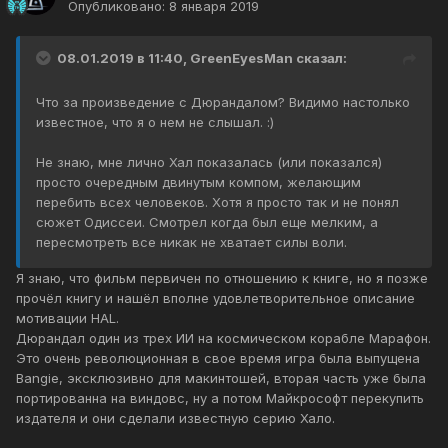
Опубликовано:
8 января 2019
08.01.2019 в 11:40, GreenEyesMan сказал:
Что за произведение с Дюрандалом? Видимо настолько
известное, что я о нем не слышал. :)
Не знаю, мне лично Хал показалась (или показался)
просто очередным двинутым компом, желающим
перебить всех человеков. Хотя я просто так и не понял
сюжет Одиссеи. Смотрел когда был еще мелким, а
пересмотреть все никак не хватает силы воли.
Я знаю, что фильм первичен по отношению к книге, но я позже
прочёл книгу и нашёл вполне удовлетворительное описание
мотивации HAL.
Дюрандал один из трех ИИ на космическом корабле Марафон.
Это очень революционная в свое время игра была выпущена
Bangie, эксклюзивно для макинтошей, вторая часть уже была
портированна на виндовс, ну а потом Майкрософт перекупить
издателя и они сделали известную серию Хало.