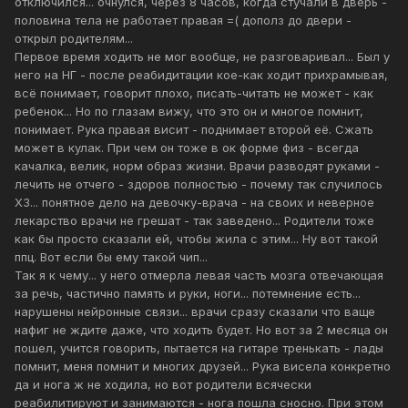
отключился... очнулся, через 8 часов, когда стучали в дверь -
половина тела не работает правая =( дополз до двери -
открыл родителям...
Первое время ходить не мог вообще, не разговаривал... Был у
него на НГ - после реабидитации кое-как ходит прихрамывая,
всё понимает, говорит плохо, писать-читать не может - как
ребенок... Но по глазам вижу, что это он и многое помнит,
понимает. Рука правая висит - поднимает второй её. Сжать
может в кулак. При чем он тоже в ок форме физ - всегда
качалка, велик, норм образ жизни. Врачи разводят руками -
лечить не отчего - здоров полностью - почему так случилось
ХЗ... понятное дело на девочку-врача - на своих и неверное
лекарство врачи не грешат - так заведено... Родители тоже
как бы просто сказали ей, чтобы жила с этим... Ну вот такой
ппц. Вот если бы ему такой чип...
Так я к чему... у него отмерла левая часть мозга отвечающая
за речь, частично память и руки, ноги... потемнение есть...
нарушены нейронные связи... врачи сразу сказали что ваще
нафиг не ждите даже, что ходить будет. Но вот за 2 месяца он
пошел, учится говорить, пытается на гитаре тренькать - лады
помнит, меня помнит и многих друзей... Рука висела конкретно
да и нога ж не ходила, но вот родители всячески
реабилитируют и занимаются - нога пошла сносно. При этом