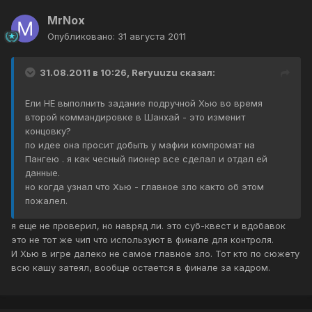
MrNox
Опубликовано:
31 августа 2011
31.08.2011 в 10:26, Reryuuzu сказал:
Ели НЕ выполнить задание подручной Хью во время
второй коммандировке в Шанхай - это изменит
концовку?
по идее она просит добыть у мафии компромат на
Пангею . я как чесный пионер все сделал и отдал ей
данные.
но когда узнал что Хью - главное зло както об этом
пожалел.
я еще не проверил, но навряд ли. это суб-квест и вдобавок
это не тот же чип что используют в финале для контроля.
И Хью в игре далеко не самое главное зло. Тот кто по сюжету
всю кашу затеял, вообще остается в финале за кадром.