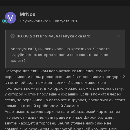
MrNox
Опубликовано:
30 августа 2011
30.08.2011 в 15:44, Varenyxa сказал:
AndreyMust19, никаких красных крестиков. Я просто
вырубил всех пятерых челов и не знаю что дальше
делать(
Повторю для слишком непонятливых: мишеней там 6! 5
охранников и цель. расположение: 2 в в основном коридоре. 2
в гостиной сидят смотрят телик. И цель с мишенью в
последней комнате, в которую можно вломиться через стену,
у которой и стоит последний охранник. Если вломится через
стену, то охранника на автомате вырубает, поскольку он стоит
прямо за стеной пробиваемой Адамом.
Апартаменты самые верхние на отображаемой карте из тех
что имеют название. чуть правее и ниже Широн билдинг.
внутри находится торговец Seurat (точнее написание не
помню) с 1м охраником, и подругой в задней комнате. Цель