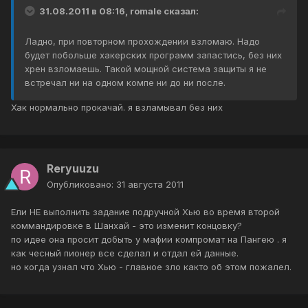
31.08.2011 в 08:16, romale сказал:
Ладно, при повторном прохождении взломаю. Надо
будет побольше хакерских программ запастись, без них
хрен взломаешь. Такой мощной система защиты я не
встречал ни на одном компе ни до ни после.
Хак нормально прокачай. я взламывал без них
Reryuuzu
Опубликовано:
31 августа 2011
Ели НЕ выполнить задание подручной Хью во время второй
коммандировке в Шанхай - это изменит концовку?
по идее она просит добыть у мафии компромат на Пангею . я
как чесный пионер все сделал и отдал ей данные.
но когда узнал что Хью - главное зло както об этом пожалел.