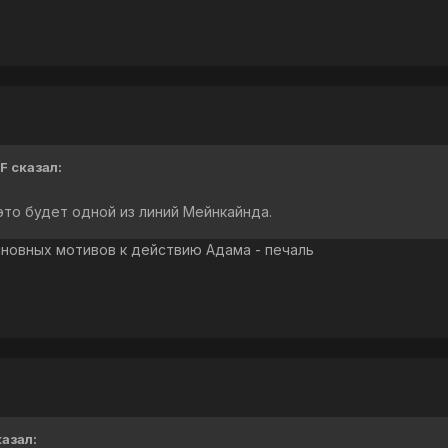
F сказал:
 это будет одной из линий Мейнкайнда.
сновных мотивов к действию Адама - печаль
казал: