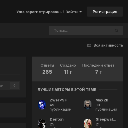
Регистрация
Уже зарегистрированы? Войти
Вся активность
Ответы
Создано
Последний ответ
265
11 г
7 г
ки
0
ЛУЧШИЕ АВТОРЫ В ЭТОЙ ТЕМЕ
ZwerPSF
Max2k
49
38
публикаций
публикаций
Denton
Sleepwalker
25
21