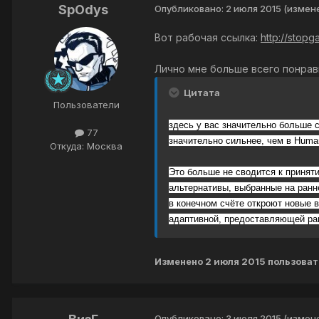
SpOdys
Опубликовано:
2 июля 2015
(измен
Вот рабочая ссылка:
http://stop
Лично мне больше всего понрави
Цитата
Пользователи
здесь у вас значительно больше 
77
значительно сильнее, чем в Human
Откуда: Москва
Это больше не сводится к принят
альтернативы, выбранные на ранн
в конечном счёте откроют новые 
адаптивной, предоставляющей ран
Изменено
2 июля 2015
пользоват
Опубликовано:
3 июля 2015
(измен