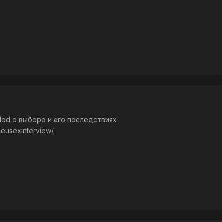
ded о выборе и его последствиях
/deusexinterview/