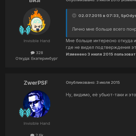
ВизГ
02.07.2015 в 07:33, SpOdys
Лично мне больше всего понр
Мне больше интересно откуда и
Invisible Hand
где не видел подтверждения эт
328
Изменено
3 июля 2015
пользоват
Откуда: Екатеринбург
ZwerPSF
Опубликовано:
3 июля 2015
Ну, видимо, её убьют-таки и эт
Invisible Hand
2.6k