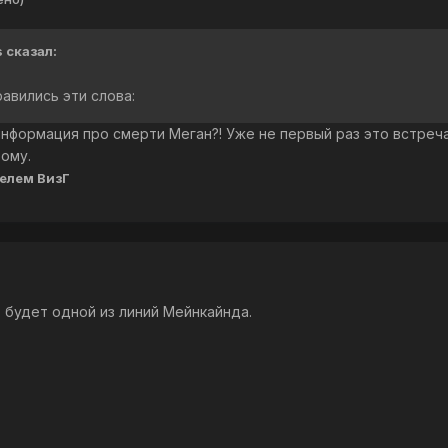
 сказал:
авились эти слова:
нформация про смерти Меган?! Уже не первый раз это встреча
ому.
елем ВизГ
о будет одной из линий Мейнкайнда.