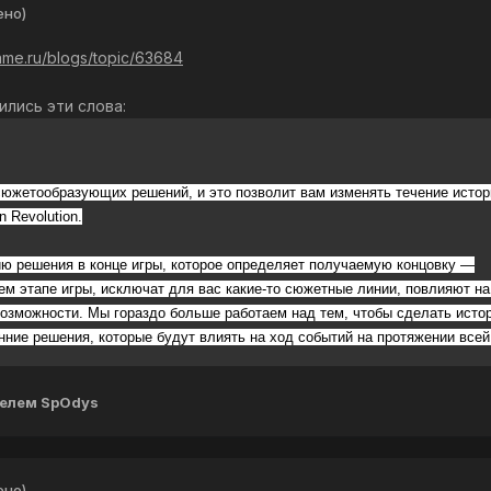
ено)
game.ru/blogs/topic/63684
лись эти слова:
сюжетообразующих решений, и это позволит вам изменять течение истор
 Revolution.
ию решения в конце игры, которое определяет получаемую концовку —
ем этапе игры, исключат для вас какие-то сюжетные линии, повлияют н
возможности. Мы гораздо больше работаем над тем, чтобы сделать исто
ние решения, которые будут влиять на ход событий на протяжении всей
елем SpOdys
ено)