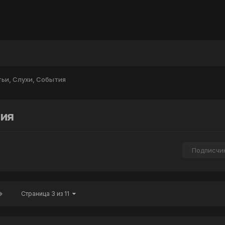
тьи, Слухи, События
тия
Подписчи
Страница 3 из 11