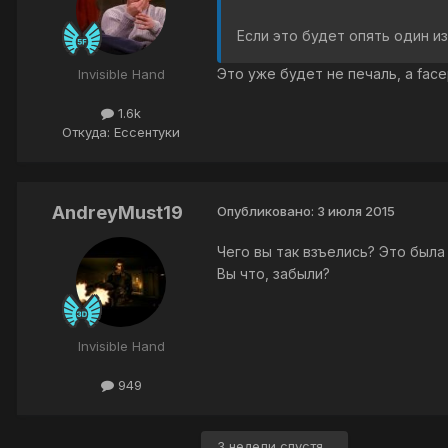
Если это будет опять один и
Это уже будет не печаль, а fac
Invisible Hand
1.6k
Откуда: Ессентуки
AndreyMust19
Опубликовано:
3 июля 2015
Чего вы так взъелись? Это была
Вы что, забыли?
Invisible Hand
949
3 недели спустя...