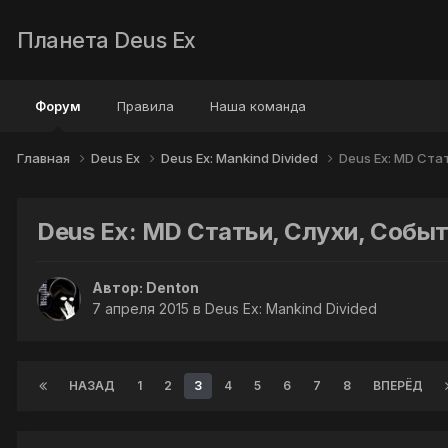
Планета Deus Ex
Форум
Правила
Наша команда
Главная
Deus Ex
Deus Ex: Mankind Divided
Deus Ex: MD Ста
Deus Ex: MD Статьи, Слухи, Собы
Автор:
Denton
7 апреля 2015
в
Deus Ex: Mankind Divided
НАЗАД
1
2
3
4
5
6
7
8
ВПЕРЁД