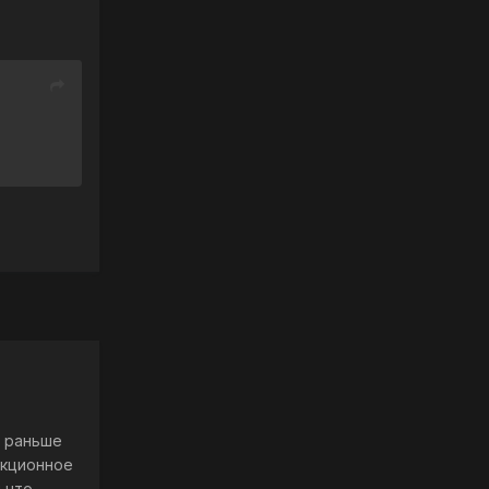
я раньше
екционное
 что