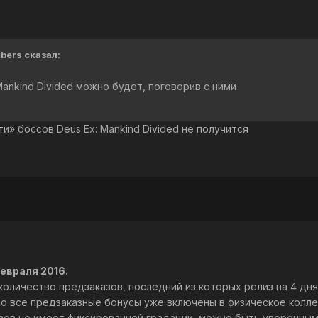
bers сказал:
Mankind Divided можно будет, поговорив с ними
и» боссов Deus Ex: Mankind Divided не получится
евраля 2016.
количество предзаказов, последний из которых релиз на 4 дн
что все предзаказные бонусы уже включены в физическое колл
азов не имеет фиксированной градации, можно быть уверенным