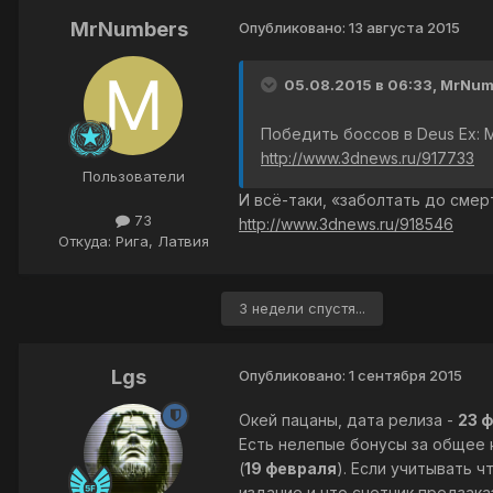
MrNumbers
Опубликовано:
13 августа 2015
05.08.2015 в 06:33, MrNum
Победить боссов в Deus Ex: 
http://www.3dnews.ru/917733
Пользователи
И всё-таки, «заболтать до смерт
73
http://www.3dnews.ru/918546
Откуда: Рига, Латвия
3 недели спустя...
Lgs
Опубликовано:
1 сентября 2015
Окей пацаны, дата релиза -
23 ф
Есть нелепые бонусы за общее 
(
19 февраля
). Если учитывать 
издание и что счетчик предзак