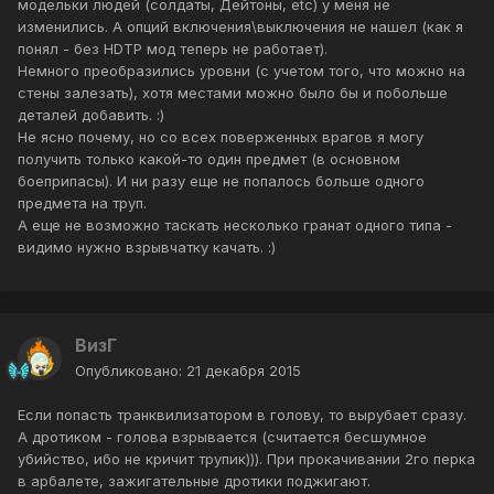
модельки людей (солдаты, Дейтоны, etc) у меня не
изменились. А опций включения\выключения не нашел (как я
понял - без HDTP мод теперь не работает).
Немного преобразились уровни (с учетом того, что можно на
стены залезать), хотя местами можно было бы и побольше
деталей добавить. :)
Не ясно почему, но со всех поверженных врагов я могу
получить только какой-то один предмет (в основном
боеприпасы). И ни разу еще не попалось больше одного
предмета на труп.
А еще не возможно таскать несколько гранат одного типа -
видимо нужно взрывчатку качать. :)
ВизГ
Опубликовано:
21 декабря 2015
Если попасть транквилизатором в голову, то вырубает сразу.
А дротиком - голова взрывается (считается бесшумное
убийство, ибо не кричит трупик))). При прокачивании 2го перка
в арбалете, зажигательные дротики поджигают.