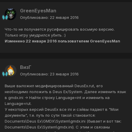
GreenEyesMan
Опубликовано:
22 января 2016
Что-то не получается русифицировать восьмую версию.
Только игру умудрился убить. :)
Изменено
22 января 2016
пользователем GreenEyesMan
ВизГ
Опубликовано:
23 января 2016
Выше выложил модифицированный DeusEx.rut, его
необходимо положить в Deus Ex/System. Далее изменить язык
в gmdx.ini -> Найти строку Language=int и изменить на
Language=rut.
У некоторых версий DeusEx все ini и сэйвы падают в "Мои
документы", т.е. путь по сути такой становится:
Documents\Deus Ex\GMDX\System\gmdx.ini (бывает и вот так:
Documents\Deus Ex\System\gmdx.ini). С этим и связаны