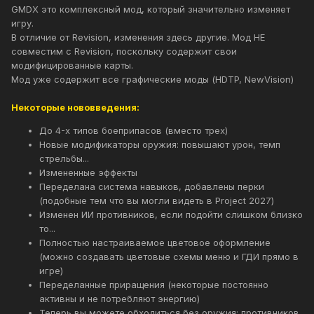
GMDX это комплексный мод, который значительно изменяет
игру.
В отличие от Revision, изменения здесь другие. Мод НЕ
совместим с Revision, поскольку содержит свои
модифицированные карты.
Мод уже содержит все графические моды (HDTP, NewVision)
Некоторые нововведения:
До 4-х типов боеприпасов (вместо трех)
Новые модификаторы оружия: повышают урон, темп
стрельбы...
Измененные эффекты
Переделана система навыков, добавлены перки
(подобные тем что вы могли видеть в Project 2027)
Изменен ИИ противников, если подойти слишком близко
то...
Полностью настраиваемое цветовое оформление
(можно создавать цветовые схемы меню и ГДИ прямо в
игре)
Переделанные приращения (некоторые постоянно
активны и не потребляют энергию)
Теперь вы можете обходиться без оружия: противников