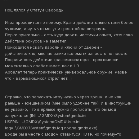
Пошлялся у Статуи Свободы.
Игра проходится по новому. Враги действительно стали более
чуткими, а чуть что могут и гранатой зашвырнуть.
Перки прикольно - есть куда девать частички опыта, хотя пока
действие бонусов не заметил.
Приходится искать пароли и ключи от дверей -
действительно, многие замки взломать запросто не просто.
Понравилось действие транквилизатора - практически
моментально срабатывает, как в HR.
Арбалет теперь практически универсальное оружие. Разве
что - взрывающихся стрел нет. :)
---
Странно, что запускать игру нужно через ярлык, а не как
раньше - ехешнеиком (мне было удобнее так). И в инструкции
не указано, что в ярлыке нужно прописать, что бы мод
запускался (INI=..\GMDX\System\gmdx.ini
USERINI=..\GMDX\System\GMDXUser.ini
log=..\GMDX\System\gmdx.log после gmdx.exe).
Вроде бы вместе с модом ставиться HDTP, но почему-то