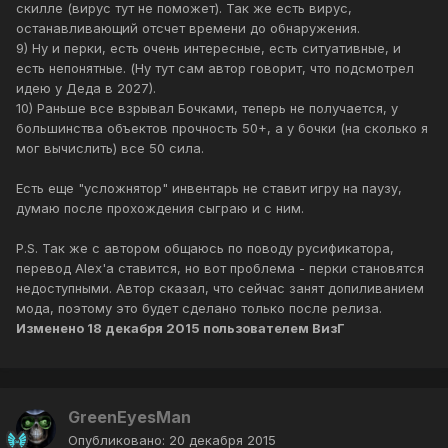
скилле (вирус тут не поможет). Так же есть вирус,
останавливающий отсчет времени до обнаружения.
9) Ну и перки, есть очень интересные, есть ситуативные, и
есть непонятные. (Ну тут сам автор говорит, что подсмотрел
идею у Деда в 2027).
10) Раньше все взрывал Бочками, теперь не получается, у
большинства объектов прочность 50+, а у бочки (на сколько я
мог вычислить) все 50 сила.
Есть еще "усложнятор" инвентарь не ставит игру на паузу,
думаю после прохождения сыграю и с ним.
P.S. Так же с автором общаюсь по поводу русификатора,
перевод Alex'а ставится, но вот проблема - перки становятся
недоступными. Автор сказал, что сейчас занят допиливанием
мода, поэтому это будет сделано только после релиза.
Изменено
18 декабря 2015
пользователем ВизГ
GreenEyesMan
Опубликовано:
20 декабря 2015