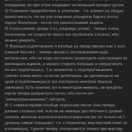
попадании, но при этом защищает на меньший процент урона.
5) Плавание переработано в атлетизм - т.е. влияет на общую
выносливость. Но не уча плавание обшарить баржу около
Харли Фильбена - почти что невыполнимая задача.
6) Агрессивные среды (газ, радиаци, огонь) - теперь очень
болезнены, на скорости через них пробежать сложно, ибо
можно умереть.
7) Функция подтягивания, я вообще не представляю как я жил
раньше без нее - теперь процесс исследования куда
интереснее, ибо не надо постоянно громоздить конструкции из
маленьких ящиков, а можно ставить большие и запрыгивать
на них подтягиваясь. Т.е. моментов с недопрыгиванием
сейчас очень мало, если не долетаешь, до цепляешься за
край и подтягиваешься (на повторное нажатие прыжка
завязано). Есть конечно тут и некоторые минусы, за пределы
карты теперь выпрыгнуть легко, ибо почти нет
"неперепрыгиваемых" заборов.
8) С компьютерами вообще отдельная песня. Они теперь
разных сложностей, и если не имеешь достаточного уровня
скилла, можешь воспользоваться вирусом (но он только на 1
уровень навык повышает, т.е. с Новичком, мастерский комп не
взломаешь). Турели теперь отключаются только при мастер-