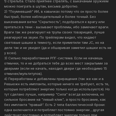
1) стрельба. Стало приятнее стрелять, с выкачаным оружием
можно поиграть в шутан, весьма добротно.
2) "Поумневший" ИИ, в кавычках потому что он просто более
быстрый, более наблюдательный и более точный. Без
выкачивания ветки "Скрытность", подобраться к врагу или
прятаться в тени - вызывают проблемы, ибо замечают враги.
Враги так же реагируют на трупы своих товарищей, лучше
реагируют на звуки. По трейлерам видел, что кидают
световые шашки в темноту, если приметили там JC, но на
деле так и не увидел (да и обшаривая заметил шашки есть не
у всех).
3) Сильно переработанная РПГ-система. Если не качаешь
отмычки, то и не добраться тебе до всех мест закрытыми за
дверьми (если не качать, находил двери где необходимо 15
отмычек/мультитулов).
4) Переработаны и добавлены приращения (так же как и в
Ревьюжн есть импланты, которые ничего не требуют, есть те,
которые потребляют энергию только когда используются). Но
тут сделано лучше, например "Сила" всегда включена, но
сильное бросание на "левый клик", а просто бросание, как
без импланта "правый". Есть 2 типа баллистической брони:
одна включается и потребляет постоянно энергии , другая
действует постоянно и потребляет энергии только при