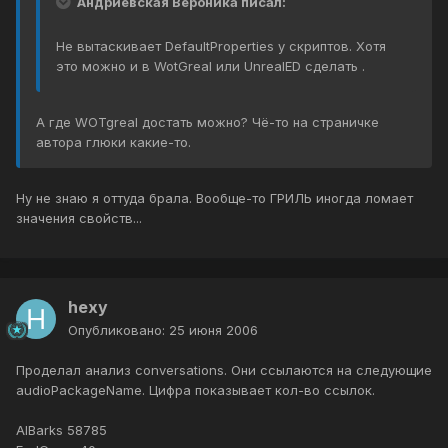
Андриевская Вероника писал:
Не вытаскивает DefaultProperties у скриптов. Хотя
это можно и в WotGreal или UnrealED сделать .
А где WOTgreal достать можно? Чё-то на страничке
автора глюки какие-то.
Ну не знаю я оттуда брала. Вообще-то ГРИЛЬ иногда ломает
значения свойств...
hexy
Опубликовано:
25 июня 2006
Проделал анализ conversations. Они ссылаются на следующие
audioPackageName. Цифра показывает кол-во ссылок.
AIBarks 58785