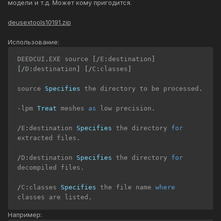
модели и т.д. Может кому пригодится.
deusextools10191.zip
Использование:
DEEDCUI
.
EXE source 
[/
E
:
destination
]
[/
D
:
destination
]
[/
C
:
classes
]
source 
Specifies
 the directory to be processed
.
-
lpm 
Treat
 meshes 
as
 low precision
.
/
E
:
destination 
Specifies
 the directory 
for
extracted files
.
/
D
:
destination 
Specifies
 the directory 
for
decompiled files
.
/
C
:
classes 
Specifies
 the file name 
where
classes are listed
.
Например: