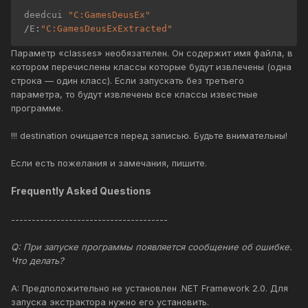
deedcui 
"C:GamesDeusEx"
/
E
:
"C:GamesDeusExExtracted"
Параметр «classes» необязателен. Он содержит имя файла, в
котором перечислены классы которые будут извлечены (одна
строка — один класс). Если запускать без третьего
параметра, то будут извлечены все классы известные
программе.
!!! destination очищается перед записью. Будьте внимательны!
Если есть пожелания и замечания, пишите.
Frequently Asked Questions
--------------------------------------
Q: При запуске программы появляется сообщение об ошибке.
Что делать?
A: Предположительно не установлен .NET Framework 2.0. Для
запуска экстрактора нужно его установить.