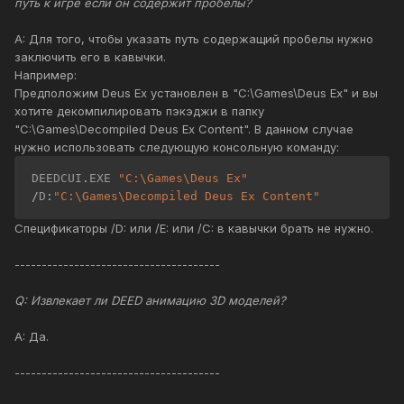
путь к игре если он содержит пробелы?
A: Для того, чтобы указать путь содержащий пробелы нужно
заключить его в кавычки.
Например:
Предположим Deus Ex установлен в "C:\Games\Deus Ex" и вы
хотите декомпилировать пэкэджи в папку
"C:\Games\Decompiled Deus Ex Content". В данном случае
нужно использовать следующую консольную команду:
DEEDCUI
.
EXE 
"C:\Games\Deus Ex"
/
D
:
"C:\Games\Decompiled Deus Ex Content"
Спецификаторы /D: или /E: или /C: в кавычки брать не нужно.
--------------------------------------
Q: Извлекает ли DEED анимацию 3D моделей?
A: Да.
--------------------------------------