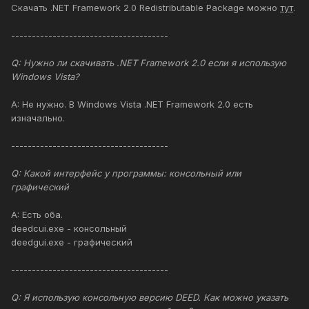
Скачать .NET Framework 2.0 Redistributable Package можно
тут
.
--------------------------------------
Q: Нужно ли скачивать .NET Framework 2.0 если я использую
Windows Vista?
A: Не нужно. В Windows Vista .NET Framework 2.0 есть
изначально.
--------------------------------------
Q: Какой интерфейс у программы: консольный или
графический
A: Есть оба.
deedcui.exe - консольный
deedgui.exe - графический
--------------------------------------
Q: Я использую консольную версию DEED. Как можно указать