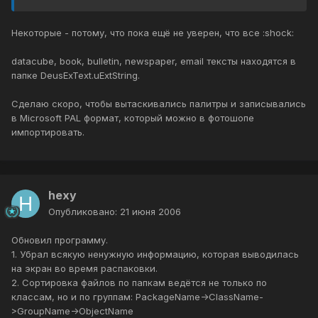
Некоторые - потому, что пока ещё не уверен, что все :shock:
datacube, book, bulletin, newspaper, email тексты находятся в
папке DeusExText.uExtString.
Сделаю скоро, чтобы вытаскивались палитры и записывались
в Microsoft PAL формат, который можно в фотошопе
импортировать.
hexy
Опубликовано:
21 июня 2006
Обновил программу.
1. Убрал всякую ненужную информацию, которая выводилась
на экран во время распаковки.
2. Сортировка файлов по папкам ведётся не только по
классам, но и по группам: PackageName->ClassName-
>GroupName->ObjectName