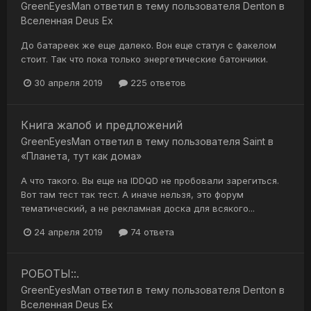
GreenEyesMan
ответил в тему пользователя
Denton
в
Вселенная Deus Ex
До батареек же еще далеко. Вон еще статуя с факелом
стоит. Так что пока только энергетические батончики.
30 апреля 2019
225 ответов
Книга жалоб и предложений
GreenEyesMan
ответил в тему пользователя
Saint
в
«Планета, тут как дома»
А что такого. Вы еще на IDDQD не пробовали зарегиться.
Вот там тест так тест. А иначе нельзя, это форум
тематический, а не рекламная доска для всякого...
24 апреля 2019
74 ответа
РОБОТЫ::.
GreenEyesMan
ответил в тему пользователя
Denton
в
Вселенная Deus Ex