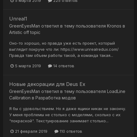
5 марта 2019
225 ответов
Unreal1
GreenEyesMan
ответил в тему пользователя
Kronos
в
Artistic off topic
Оно-то хорошо, но правда уже есть проект, который
выглядит покруче что ли: https://www.unrealredux.com/
Правда там объем работы такой, а команда такая...
5 марта 2019
14 ответов
Новые декорации для Deus Ex
GreenEyesMan
ответил в тему пользователя
LoadLine
Calibration
в
Разработка модов
Я бы с удовольствием. Но я даже ящики никак не закончу.
У меня проблемы не столько с моделями, сколько с их
"покраской". Текстуирование занимает столько...
21 февраля 2019
110 ответов