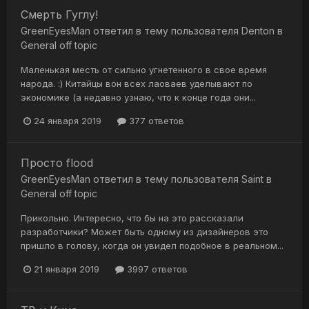
Смерть Гуглу!
GreenEyesMan
ответил в тему пользователя
Denton
в
General off topic
Маленькая месть от сильно угнетенного в свое время
народа. :) Китайцы вон всех лаоваев уделывают по
экономике (а недавно узнаю, что к конце года они...
24 января 2019
377 ответов
Просто flood
GreenEyesMan
ответил в тему пользователя
Saint
в
General off topic
Прикольно. Интересно, что бы на это рассказали
разработчики? Может быть одному из дизайнеров это
пришло в голову, когда он увидел подобное в реальном...
21 января 2019
3997 ответов