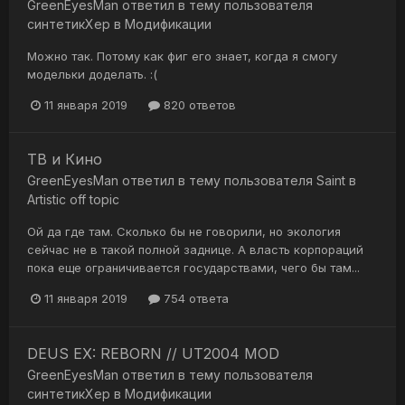
GreenEyesMan
ответил в тему пользователя
синтетикХер
в
Модификации
Можно так. Потому как фиг его знает, когда я смогу
модельки доделать. :(
11 января 2019
820 ответов
ТВ и Кино
GreenEyesMan
ответил в тему пользователя
Saint
в
Artistic off topic
Ой да где там. Сколько бы не говорили, но экология
сейчас не в такой полной заднице. А власть корпораций
пока еще ограничивается государствами, чего бы там...
11 января 2019
754 ответа
DEUS EX: REBORN // UT2004 MOD
GreenEyesMan
ответил в тему пользователя
синтетикХер
в
Модификации