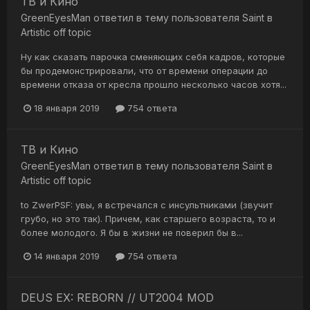
ТВ и Кино
GreenEyesMan
ответил в тему пользователя
Saint
в
Artistic off topic
Ну как сказать парочка сменяющих себя кадров, которые
бы продемонстрировали, что от времени операции до
времени отказа от кресла прошло несколько часов хотя...
18 января 2019
754 ответа
ТВ и Кино
GreenEyesMan
ответил в тему пользователя
Saint
в
Artistic off topic
to ZwerPSF: увы, я встречался с инсультниками (звучит
грубо, но это так). Причем, как старшего возраста, то и
более молодого. Я бы в жизни не поверил бы в...
14 января 2019
754 ответа
DEUS EX: REBORN // UT2004 MOD