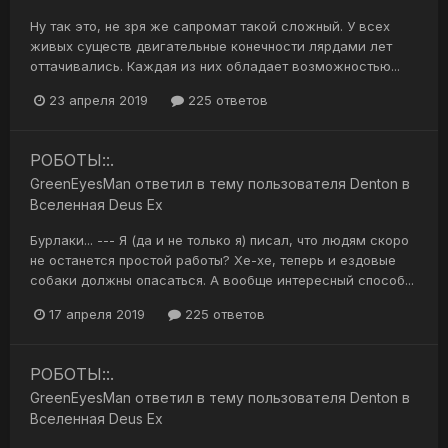
Ну так это, не зря же сапромат такой сложный. У всех
живых существ двигательные конечности лярдами лет
оттачивались. Каждая из них обладает возможностью...
23 апреля 2019
225 ответов
РОБОТЫ::.
GreenEyesMan
ответил в тему пользователя
Denton
в
Вселенная Deus Ex
Бурлаки... --- Я (да и не только я) писал, что людям скоро
не останется простой работы? Хе-хе, теперь и ездовые
собаки должны опасаться. А вообще интересный способ...
17 апреля 2019
225 ответов
РОБОТЫ::.
GreenEyesMan
ответил в тему пользователя
Denton
в
Вселенная Deus Ex