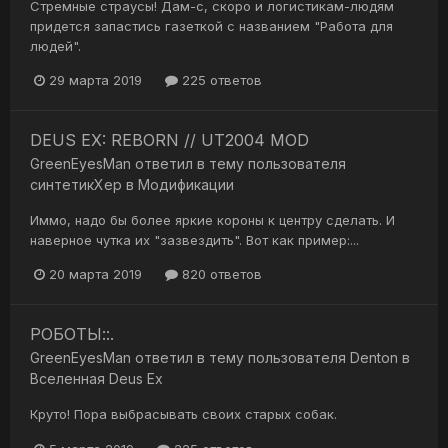
Стремные страусы! Дам-с, скоро и логистикам-людям
придется запастись газеткой с названием "Работа для
людей".
29 марта 2019
225 ответов
DEUS EX: REBORN // UT2004 MOD
GreenEyesMan
ответил в тему пользователя
синтетикХер
в
Модификации
Иммо, надо бы более яркие короны к центру сделать. И
наверное чутка их "зазвездить". Вот как пример:...
20 марта 2019
820 ответов
РОБОТЫ::.
GreenEyesMan
ответил в тему пользователя
Denton
в
Вселенная Deus Ex
Круто! Пора выбрасывать своих старых собак.