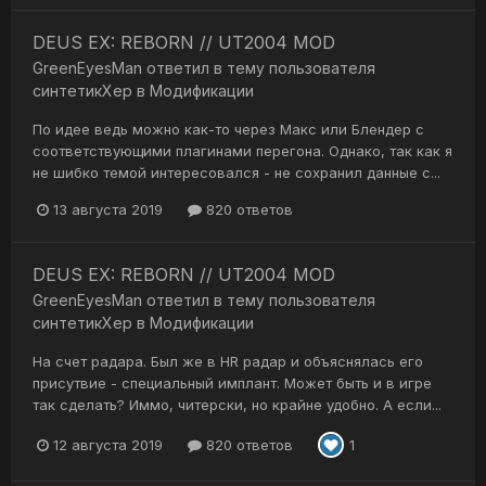
DEUS EX: REBORN // UT2004 MOD
GreenEyesMan
ответил в тему пользователя
синтетикХер
в
Модификации
По идее ведь можно как-то через Макс или Блендер с
соответствующими плагинами перегона. Однако, так как я
не шибко темой интересовался - не сохранил данные с...
13 августа 2019
820 ответов
DEUS EX: REBORN // UT2004 MOD
GreenEyesMan
ответил в тему пользователя
синтетикХер
в
Модификации
На счет радара. Был же в HR радар и объяснялась его
присутвие - специальный имплант. Может быть и в игре
так сделать? Иммо, читерски, но крайне удобно. А если...
12 августа 2019
820 ответов
1