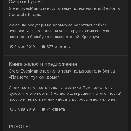
Смерть Гуглу!
GreenEyesMan
ответил в тему пользователя
Denton
в
General off topic
Иммо, но браузеры на Хромиуме работают сейчас
неплохо. Увы, но большая часть других движков уже
проиграли борьбу за пользователей. Хромиум...
6 мая 2019
377 ответов
Книга жалоб и предложений
GreenEyesMan
ответил в тему пользователя
Saint
в
«Планета, тут как дома»
Люди, которые хоть чутка в тематике Думоводства в
курсе, что это порты. :) На деле для решения этого "теста"
просто и легко в гуглах набрать вопросы и получить на...
6 мая 2019
74 ответа
РОБОТЫ::.