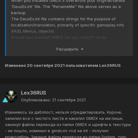
When you installed GMDX it overwrote your original/vanilla
'DeusEx.int' file. The "RenameMe" file above serves as a
backup.
The DeusEx.int file contains strings for the purpose of
localization/translation, primarily of specific gameplay info
(HUD, Menus, objects).
Should you uninstall GMDX (lol you crazy?) via its
uninstall.exe it will automatically restore the vanilla
Расширить
DeusEx.int file and this can safely be ignored.
However you can manually restore the file by renaming the
above file's extension to .int and then placing it in
Изменено
20 сентября 2021
пользователем Lex36RUS
DeusEx\System.
Lex36RUS
Опубликовано:
21 сентября 2021
Извиняюсь за даблпост, нельзя отредактировать. Короче,
запилил все с чистого листа и накатил GMDX на инглише,
закинул файлы перевода из папки GMDX и шрифты в текстуры
- не пошло, изменил в gmdx.ini =rut на int - получил
кракозябры. Закинул файлы перевода из папки System, тупо