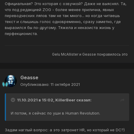
Официальная? Это которая с озвучкой? Даже не выяснял. Та,
что под редакцией ZOG - более менее прилична, явных
переводческих ляпов там не так много... но когда читаешь
текст и слышишь голос одновременно, сразу заметно, где
выразился бы по-другому. Тяжела и неказиста жизнь у
перфекциониста.
Gelu McAllister
и
Geasse
понравилось это
Geasse
Опубликовано:
11 октября 2021
11.10.2021 в 15:02,
KillerBeer
сказал:
И потом, я сейчас по уши в Human Revolution.
Задам наглый вопрос: а это затронет HR, но который не DC?)