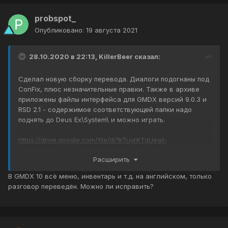
probspot_
Опубликовано:
19 августа 2021
28.10.2020 в 22:13,
KillerBeer
сказал:
Сделал новую сборку перевода. Диалоги подогнаны под
ConFix, плюс незначительные правки. Также в архиве
приложены файлы интерфейса для GMDX версий 9.0.3 и
RSD 2.1 - содержимое соответствующей папки надо
поднять до Deus Ex\System\ и можно играть.
https://drive.google.com/file/d/1kTuyrKTgUeajl-
Hcey7J7ftsMuptlSDe/view?usp=sharing
Расширить
С девяткой я прошел игру от начала и до конца (правда,
В GMDX 10 всё меню, инвентарь и т.д. на английском, только
только на легкой сложности), так что большинство
разговор переведён. Можно ли исправить?
глюков, надеюсь, выловил. RSD запускал только на
одну-две карты, чтобы проверить нововведения, так что
100% безглючности не гарантирую. Если что заметите -
сообщайте, не молчите.