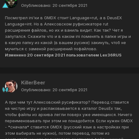
Опубликовано:
20 сентября 2021
Посмотрел ini'ки в GMDX стоит Language=rut, а в DeusEX
Language=int. Но в Алексовском руфисикаторе rut
расширения файлов, но их и ваниль видит. Как так? Чет я
запутался. Скажите что и в каком ini поменять в папке игры и
в какую папку из какой (в вашем русике) закинуть, чтоб не
мучиться с заменой расширений пофайлово.
Изменено
20 сентября 2021
пользователем Lex36RUS
KillerBeer
Опубликовано:
20 сентября 2021
А при чем тут Алексовский русификатор? Перевод ставится
на чистую игру и распаковывается в каталог DeusEx так,
чтобы файлы из архива легли поверх уже имеющихся. Ничего
переименовывать при этом не понадобится. Если нужен GMDX
- *сначала* ставится GMDX (русский язык в настройках при
этом выбирать не нужно), потом перевод, потом из